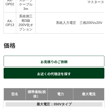
AX-
マスタースレ
OP02
ケーブル
3m
系統側三
相3線
AX-
系統入力電圧 三相200V±20V 5
OP13
200V化オ
プション
価格
お見積りのご依頼
お近くの代理店を探す
標準価格(税
型名
電力
最大電流
抜）
最大電圧：350Vタイプ