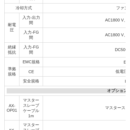
冷却方式
ファン
入力-出力
AC1800 
間
耐電
圧
入力-FG
AC1800 
間
絶縁
入力-FG
DC500
抵抗
間
EMC規格
EN 
準拠
低電圧指令
CE
規格
安全規格
IE
オプション
マスター
スレーブ
AX-
マスタースレ
OP01
ケーブル
1m
マスター
スレーブ