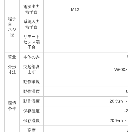
電源出力
M12
端子台
端子
系統入力
台
端子台
ネジ
径
リモート
センス端
子台
質量
本体のみ
約
外形
突起部含
W600×H
寸法
まず
動作環境
動作温度
0 
動作湿度
20 %rh ～
環境
条件
保存温度
-20
保存湿度
20 %rh ～
高度
20