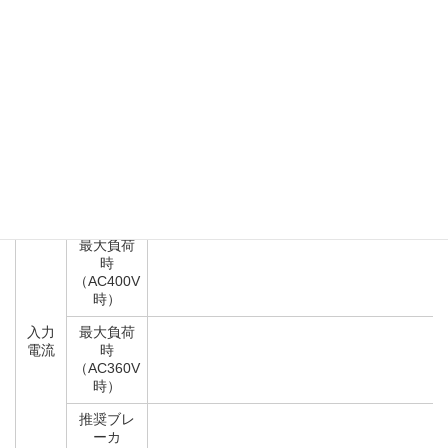
RS-
コネクタ
D
232C
一般仕様
供給
系統側： 3相3線400±40V、 
入力定格
電源
過電
最大負荷
力率
時
入力
無負荷時
8
電力
最大負荷
時
（AC400V
時）
入力
最大負荷
電流
時
（AC360V
時）
推奨ブレ
ーカ