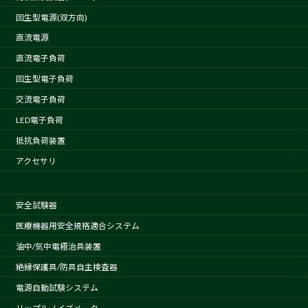
回生型電源(双方向)
直流電源
直流電子負荷
回生型電子負荷
交流電子負荷
LED電子負荷
抵抗負荷装置
アクセサリ
安全試験器
医療機器用安全規格適合システム
油中/気中電極治具装置
絶縁保護具/防具自主検査器
電源自動試験システム