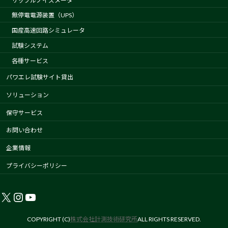
リップルノイズメータ
無停電電源装置（UPS）
国産高速回路シミュレータ
試験システム
各種サービス
パワエレ試験サイト貸出
ソリューション
保守サービス
お問い合わせ
企業情報
プライバシーポリシー
X
Instagram
YouTube
COPYRIGHT (C)
株式会社計測技術研究所
ALL RIGHTS RESERVED.