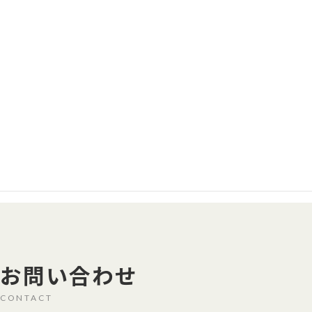
カスタム試験システム
電源自動試験システムで永年培われた豊
富なSI経験により、お客様のご要望に合
わせた計測試験システムを実現致しま
す。
続きを読む
お問い合わせ
CONTACT