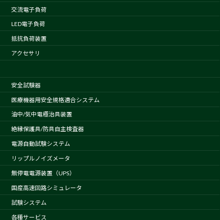
交流電子負荷
LED電子負荷
抵抗負荷装置
アクセサリ
安全試験器
医療機器用安全規格適合システム
油中/気中電極治具装置
絶縁保護具/防具自主検査器
電源自動試験システム
リップルノイズメータ
無停電電源装置（UPS）
国産高速回路シミュレータ
試験システム
各種サービス