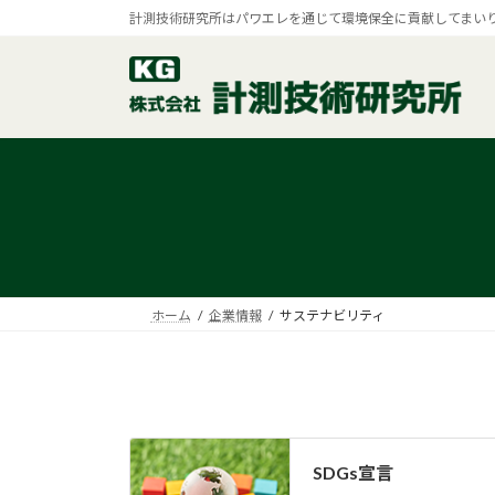
コ
ナ
計測技術研究所はパワエレを通じて環境保全に貢献してまい
ン
ビ
テ
ゲ
ン
ー
ツ
シ
へ
ョ
ス
ン
キ
に
ッ
移
プ
動
ホーム
企業情報
サステナビリティ
SDGs宣言