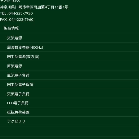
〒212-0055
神奈川県川崎市幸区南加瀬4丁目11番1号
TEL : 044-223-7950
FAX : 044-223-7960
製品情報
交流電源
周波数変換器(400Hz)
回生型電源(双方向)
直流電源
直流電子負荷
回生型電子負荷
交流電子負荷
LED電子負荷
抵抗負荷装置
アクセサリ