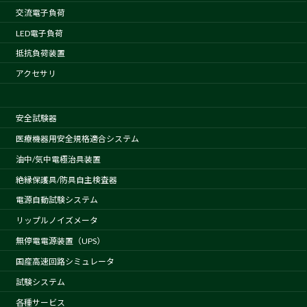
交流電子負荷
LED電子負荷
抵抗負荷装置
アクセサリ
安全試験器
医療機器用安全規格適合システム
油中/気中電極治具装置
絶縁保護具/防具自主検査器
電源自動試験システム
リップルノイズメータ
無停電電源装置（UPS）
国産高速回路シミュレータ
試験システム
各種サービス