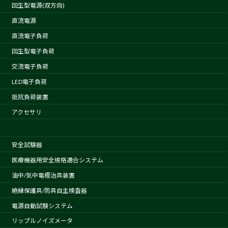
回生型電源(双方向)
直流電源
直流電子負荷
回生型電子負荷
交流電子負荷
LED電子負荷
抵抗負荷装置
アクセサリ
安全試験器
医療機器用安全規格適合システム
油中/気中電極治具装置
絶縁保護具/防具自主検査器
電源自動試験システム
リップルノイズメータ