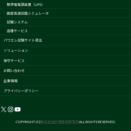
無停電電源装置（UPS）
国産高速回路シミュレータ
試験システム
各種サービス
パワエレ試験サイト貸出
ソリューション
保守サービス
お問い合わせ
企業情報
プライバシーポリシー
X
Instagram
YouTube
COPYRIGHT (C)
株式会社計測技術研究所
ALL RIGHTS RESERVED.