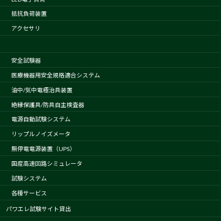
抵抗負荷装置
アクセサリ
安全試験器
医療機器用安全規格適合システム
油中/気中電極治具装置
絶縁保護具/防具自主検査器
電源自動試験システム
リップルノイズメータ
無停電電源装置（UPS）
国産高速回路シミュレータ
試験システム
各種サービス
パワエレ試験サイト貸出