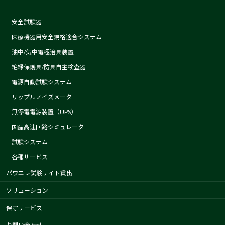
安全試験器
医療機器用安全規格適合システム
油中/気中電極治具装置
絶縁保護具/防具自主検査器
電源自動試験システム
リップルノイズメータ
無停電電源装置（UPS）
国産高速回路シミュレータ
試験システム
各種サービス
パワエレ試験サイト貸出
ソリューション
保守サービス