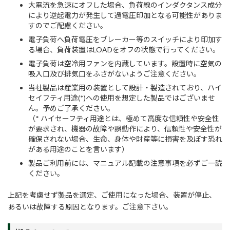
大電流を急速にオフした場合、負荷線のインダクタンス成分
により逆起電力が発生して過電圧印加となる可能性がありま
すのでご配慮ください。
電子負荷へ負荷電圧をブレーカー等のスイッチにより印加す
る場合、負荷装置はLOADをオフの状態で行ってください。
電子負荷は空冷用ファンを内蔵しています。設置時に空気の
吸入口及び排気口をふさがないようご注意ください。
当社製品は産業用の装置として設計・製造されており、ハイ
セイフティ用途(*)への使用を想定した製品ではございませ
ん。予めご了承ください。
（* ハイセーフティ用途とは、極めて高度な信頼性や安全性
が要求され、機器の故障や誤動作により、信頼性や安全性が
確保されない場合、生命、身体や財産等に損害を及ぼす恐れ
がある用途のことを言います）
製品ご利用前には、マニュアル記載の注意事項を必ずご一読
ください。
上記を考慮せず製品を選定、ご使用になった場合、装置が停止、
あるいは故障する原因となります。ご注意下さい。