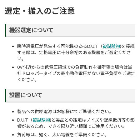
選定・搬入のご注意
機器選定について
瞬時過電圧が発生する可能性のあるD.U.T（
被試験物
)を接続
する際は、定格電圧に十分余裕のある機器をご選定くださ
い。
0V付近からの低電圧領域での負荷動作を御所望の場合は当
社ドロッパータイプの最小動作電圧がない電子負荷をご選定
ください。
設置について
製品への供給電源はお客様にてご準備ください。
D.U.T（
被試験物
)と製品との距離はノイズや配線抵抗等の影
響があるため、できる限り近い距離でご使用ください。
負荷線は、短く、太い電線をご準備ください。