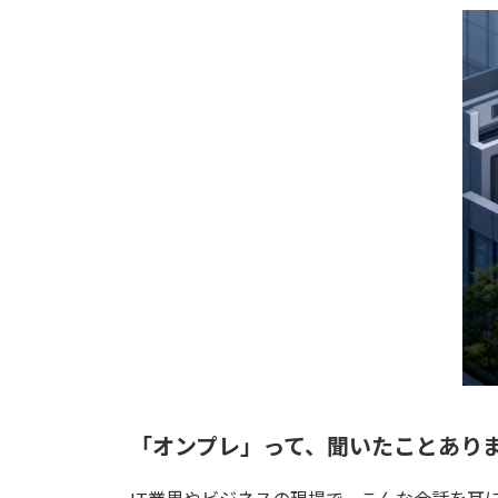
更
新
日
時
:
「オンプレ」って、聞いたことあり