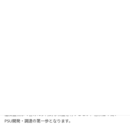
5.
まとめ：EMC・サージ・ESDは「最後の砦」
代表的な試
項目
何を防ぐか
験規格
CISPR 32,
ノイズの放射・
EMC
（EMI/EMS）
IEC 61000-
感受
4-3/6
雷・スイッチン
IEC 61000-
サージ
グによる瞬間過
4-5
電圧
静電気による瞬
IEC 61000-
ESD
4-2
間高電圧
これら3つは「壊れにくくするため」だけでなく、
規制適合・市場
投入の可否
に直結する要素です。設計段階でのマージン確保、量
産ばらつきを見込んだワーストケース評価、そして入力フィルタの
温度監視まで含めた多角的な検証を行うことが、信頼性の高い
PSU開発・調達の第一歩となります。