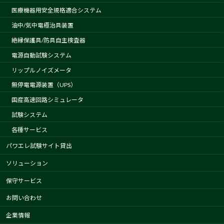
医療機器用安全規格適合システム
油中/気中電極治具装置
絶縁保護具/防具自主検査器
電源自動試験システム
リップルノイズメータ
無停電電源装置（UPS）
国産高速回路シミュレータ
試験システム
各種サービス
パワエレ試験サイト貸出
ソリューション
保守サービス
お問い合わせ
企業情報