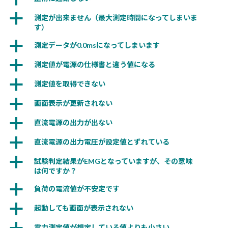
a
測定が出来ません（最大測定時間になってしまいま
す）
a
測定データが0.0msになってしまいます
a
測定値が電源の仕様書と違う値になる
a
測定値を取得できない
a
画面表示が更新されない
a
直流電源の出力が出ない
a
直流電源の出力電圧が設定値とずれている
a
試験判定結果がEMGとなっていますが、その意味
は何ですか？
a
負荷の電流値が不安定です
a
起動しても画面が表示されない
電力測定値が想定している値よりも小さい