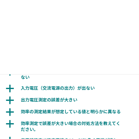
a
パッケージ確認方法を教えてください。
a
プロジェクトが作成できない
a
プロジェクトの中身が変わってしまった
a
プロジェクトの画像（写真）が表示されなくなった
a
プロジェクトをインポート・エクスポートする際に
気を付けなければならないことはなんですか？
a
リップル測定結果がオシロスコープの測定値と合わ
ない
a
入力電圧（交流電源の出力）が出ない
a
出力電圧測定の誤差が大きい
a
効率の測定結果が想定している値と明らかに異なる
a
効率測定で誤差が大きい場合の対処方法を教えてく
ださい。