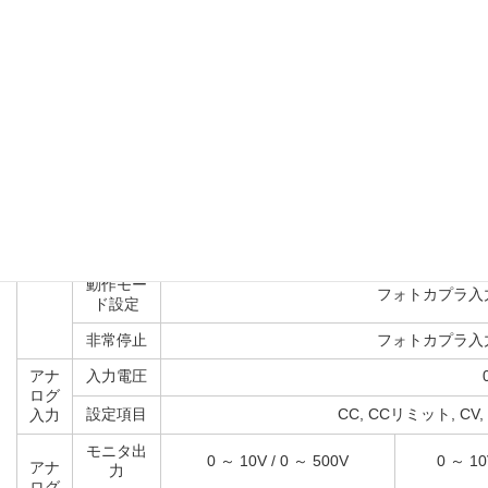
電力
最大直列
2台(直列接続時は並列不可、工場出荷
台数
直列
最大定格
運転
電圧/電流/
DC 700V 300A 100kW
DC 150
電力
外部コントロール信号 
負荷オン
フォトカプラ入力（
オフ
保護・ア
デジ
ラーム状
フォトカプラ出力オープンコレク
タル
態
I/O
動作モー
フォトカプラ入力（
ド設定
非常停止
フォトカプラ入力（
アナ
入力電圧
ログ
設定項目
CC, CCリミット, CV
入力