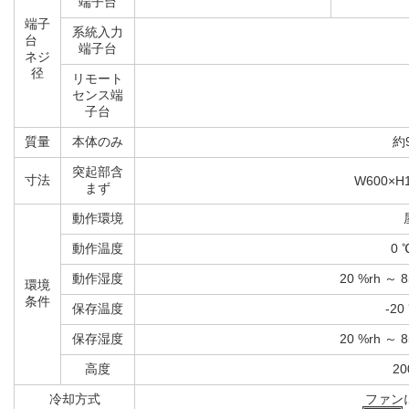
ーカ
電源出力
M12
端子台
端子
系統入力
台
端子台
ネジ
径
リモート
センス端
子台
質量
本体のみ
約
突起部含
寸法
W600×H
まず
動作環境
動作温度
0 
動作湿度
20 %rh ～
環境
条件
保存温度
-20
保存湿度
20 %rh ～