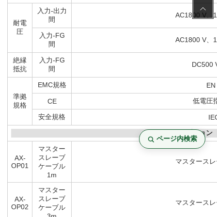
高度
20
冷却方式
ファン
入力-出力
AC1800 
間
耐電
圧
入力-FG
AC1800 
間
絶縁
入力-FG
DC500
抵抗
間
EMC規格
EN 
準拠
低電圧指令
CE
規格
ページ内検索
安全規格
IE
オプション
マスター
スレーブ
AX-
マスタースレ
OP01
ケーブル
1m
マスター