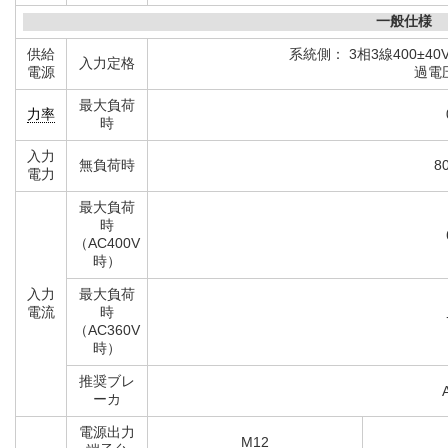
RS-
コネクタ
D
232C
一般仕様
供給
系統側： 3相3線400±40V、 
入力定格
電源
過電
最大負荷
力率
時
入力
無負荷時
8
電力
最大負荷
時
（AC400V
時）
入力
最大負荷
電流
時
（AC360V
時）
推奨ブレ