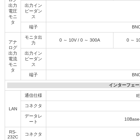
モニタ出
0 ～ 10V / 0 ～ 500V
0 ～ 10
アナ
力
ログ
出力
出力イン
電圧
ピーダン
モニ
ス
タ
端子
BN
モニタ出
0 ～ 10V / 0 ～ 300A
0 ～ 1
アナ
力
ログ
出力
出力イン
電流
ピーダン
モニ
ス
タ
端子
BN
インターフェー
通信仕様
I
コネクタ
LAN
データレ
10Base
ート