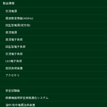
製品情報
交流電源
周波数変換器(400Hz)
回生型電源(双方向)
直流電源
直流電子負荷
回生型電子負荷
交流電子負荷
LED電子負荷
抵抗負荷装置
アクセサリ
安全試験器
医療機器用安全規格適合システム
油中/気中電極治具装置