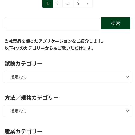
投
1
2
…
5
»
固
固
固
定
定
定
稿
ペ
ペ
ペ
検
ー
ー
ー
の
索:
ジ
ジ
ジ
ペ
当社製品を使ったアプリケーションをご紹介します。
ー
以下4つのカテゴリーからもご覧いただけます。
ジ
送
試験カテゴリー
り
方法／規格カテゴリー
産業カテゴリー