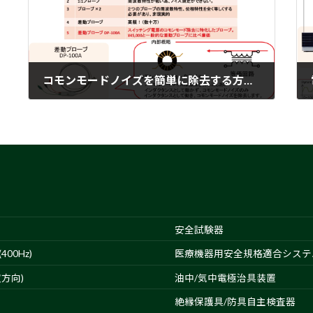
コモンモードノイズを簡単に除去する方法とは
2021-12-14
安全試験器
00Hz)
医療機器用安全規格適合システ
方向)
油中/気中電極治具装置
絶縁保護具/防具自主検査器