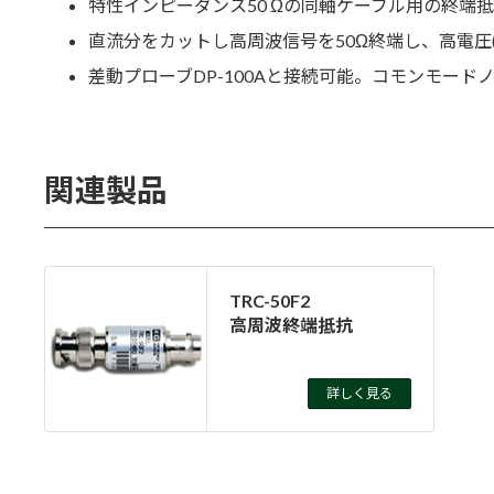
特性インピーダンス50 Ωの同軸ケーブル用の終端
直流分をカットし高周波信号を50Ω終端し、高電圧(
差動プローブDP-100Aと接続可能。コモンモー
関連製品
TRC-50F2
高周波終端抵抗
詳しく見る