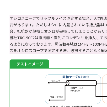
更
新
日
時
オシロスコープでリップルノイズ測定する場合、入力抵抗
:
要があります。ただしオシロに内蔵されている抵抗器は0
合、抵抗器が焼損しオシロが破損してしまうことがあり
当社TRC-50F2は抵抗器と直列にコンデンサを挿入し
るようになっております。周波数帯域は1MHz～100MH
ズをオシロスコープで測定する際、破損することなく観
テストイメージ