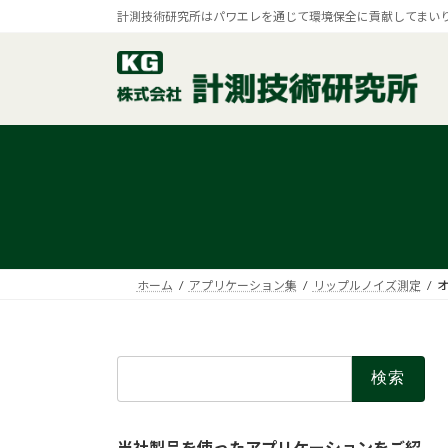
コ
ナ
計測技術研究所はパワエレを通じて環境保全に貢献してまい
ン
ビ
テ
ゲ
ン
ー
ツ
シ
へ
ョ
ス
ン
キ
に
ッ
移
プ
動
ホーム
アプリケーション集
リップルノイズ測定
検
索:
当社製品を使ったアプリケーションをご紹