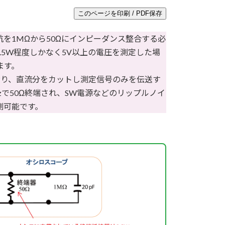
このページを印刷 / PDF保存
を1MΩから50Ωにインピーダンス整合する必
.5W程度しかなく5V以上の電圧を測定した場
ます。
ており、直流分をカットし測定信号のみを伝送す
zで50Ω終端され、SW電源などのリップルノイ
測可能です。