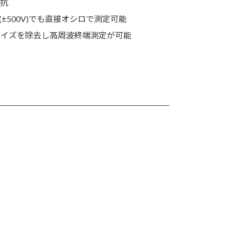
抵抗
±500V)でも直接オシロで測定可能
ドノイズを除去し高周波終端測定が可能