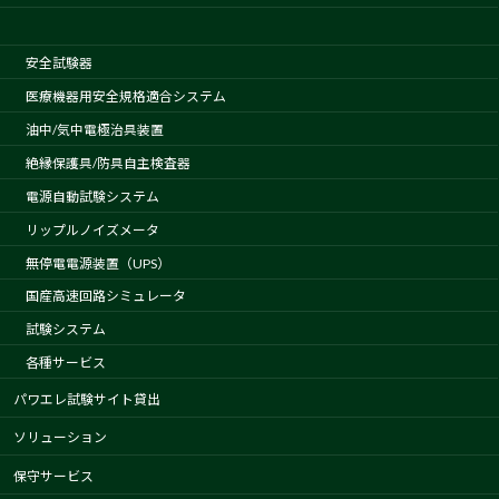
安全試験器
医療機器用安全規格適合システム
油中/気中電極治具装置
絶縁保護具/防具自主検査器
電源自動試験システム
リップルノイズメータ
無停電電源装置（UPS）
国産高速回路シミュレータ
試験システム
各種サービス
パワエレ試験サイト貸出
ソリューション
保守サービス