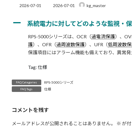
最
2026-07-01
2026-07-01
kg_master
終
更
A
新
系統電力に対してどのような監視・
日
時
RPS-5000シリーズは、OCR（
過電流保護
）、OV
:
護
）、OFR（
過周波数保護
）、UFR（
低周波数保
保護項目にはアラーム機能も備えており、異常発
Tag: 仕様
RPS-5000シリーズ
FAQ Categories
仕様
FAQ Tags
コメントを残す
メールアドレスが公開されることはありません。
※
が付