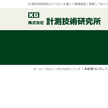
コ
ナ
計測技術研究所はパワエレを通じて環境保全に貢献してまい
ン
ビ
テ
ゲ
ン
ー
ツ
シ
へ
ョ
ス
ン
キ
に
ッ
移
プ
動
ホーム
FAQs
RPS-5000シリーズ
系統電力に対して