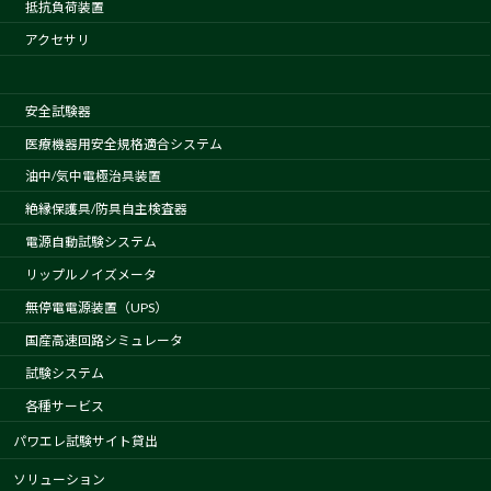
抵抗負荷装置
アクセサリ
安全試験器
医療機器用安全規格適合システム
油中/気中電極治具装置
絶縁保護具/防具自主検査器
電源自動試験システム
リップルノイズメータ
無停電電源装置（UPS）
国産高速回路シミュレータ
試験システム
各種サービス
パワエレ試験サイト貸出
ソリューション