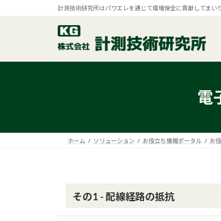
コ
ナ
計測技術研究所はパワエレを通じて環境保全に貢献してまい
ン
ビ
テ
ゲ
ン
ー
ツ
シ
へ
ョ
ス
ン
キ
に
電
ッ
移
プ
動
ホーム
ソリューション
お役立ち情報ポータル
お
その1 - 配線経路の抵抗