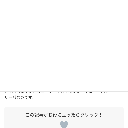
トコル
配るも
IP アドレス・サブネットマスク・ゲート
の
ウェイ・DNS など
DORA の 4 ステップで端末とサーバが会
仕組み
話する
IP アドレスは期限付きで貸し出され、後
リース
で再利用される
どこに
家庭用ルーター内蔵 or 企業・データセン
ある
ター向け専用サーバ
「Wi-Fi につないだら自動でつながる」というあの当たり前の便利
さは、DHCP サーバが黙々と働いているおかげです。ネットワー
クの入口を守る、目立たないけれど頼もしい存在——それが DHCP
サーバなのです。