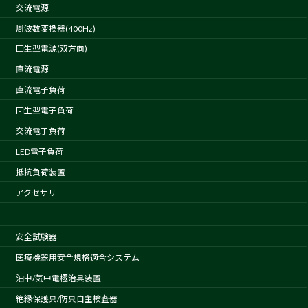
交流電源
周波数変換器(400Hz)
回生型電源(双方向)
直流電源
直流電子負荷
回生型電子負荷
交流電子負荷
LED電子負荷
抵抗負荷装置
アクセサリ
安全試験器
医療機器用安全規格適合システム
油中/気中電極治具装置
絶縁保護具/防具自主検査器