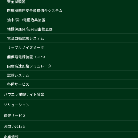
安全試験器
医療機器用安全規格適合システム
油中/気中電極治具装置
絶縁保護具/防具自主検査器
電源自動試験システム
リップルノイズメータ
無停電電源装置（UPS）
国産高速回路シミュレータ
試験システム
各種サービス
パワエレ試験サイト貸出
ソリューション
保守サービス
お問い合わせ
企業情報