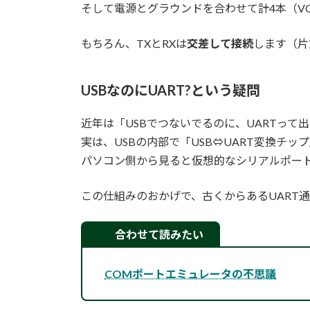
そして電源とグラウンドを合わせて計4本（VC
もちろん、TXとRXは
交差して接続
します（片
USB
なのにUART?という疑問
近年は「USBでつないでるのに、UARTっ
実は、USBの内部で「USB⇔UART変換チッ
パソコン側から見ると仮想的なシリアルポート（VCP
この仕組みのおかげで、古くからあるUART
合わせて読みたい
COMポートエミュレータの不思議