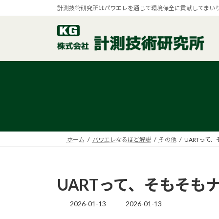
コ
ナ
計測技術研究所はパワエレを通じて環境保全に貢献してまい
ン
ビ
テ
ゲ
ン
ー
ツ
シ
へ
ョ
ス
ン
キ
に
ッ
移
プ
動
ホーム
パワエレなるほど解説
その他
UARTって
UARTって、そもそも
2026-01-13
2026-01-13
最
終