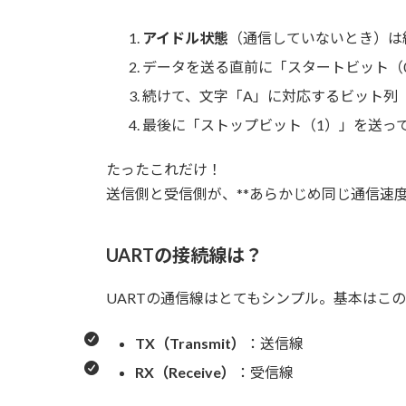
アイドル状態
（通信していないとき）は線
データを送る直前に「スタートビット（
続けて、文字「A」に対応するビット列（例
最後に「ストップビット（1）」を送っ
たったこれだけ！
送信側と受信側が、**あらかじめ同じ通信速
UART
の接続線は？
UARTの通信線はとてもシンプル。基本はこの
TX
（Transmit）
：送信線
RX
（Receive）
：受信線