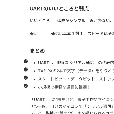
UART
のいいところと弱点
いいところ 構成がシンプル、線が少ない、
弱点 通信は基本１対１、スピードはそれ
まとめ
UARTは「非同期シリアル通信」の代表
TXとRXの2本で文字（データ）をやりと
スタートビット・データビット・ストッ
小規模で手軽な通信に最適！
「UART」は地味だけど、電子工作やマイコ
ぜひ一度、自分のマイコンで「シリアル通信
きっと、機械と“話す”楽しさを感じられるはず