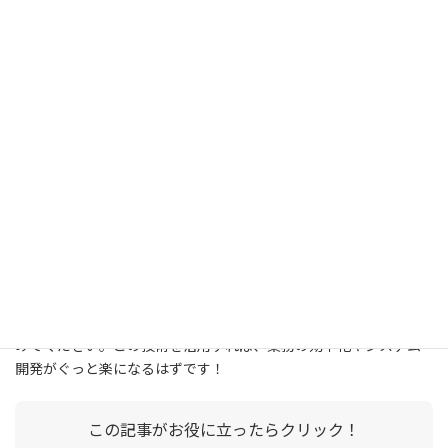
ドライバなしでは動作しない環境
この点はCOMポートエミュレータと同じ原理です。
おわりに
COMポートエミュレータは、現代のPC環境では物理ポートの代わ
りとして、また開発やテストの効率化のために欠かせない存在で
す。その魅力は、何といっても「見えないCOMポート」をソフト
ウエアで手軽に作り出し、デバイスやシステムに柔軟に対応でき
ること。
もし「もっと知りたい！」と思われた方は、ぜひお手元で試して
みてください。この技術を活用すれば、業務の効率化やシステム
開発がぐっと楽になるはずです！