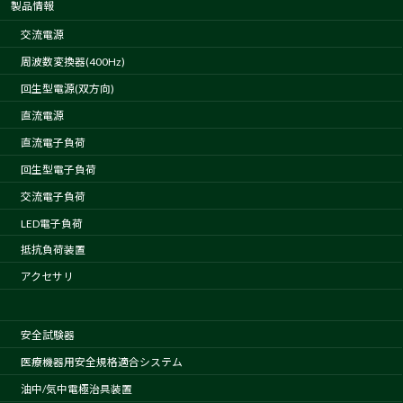
製品情報
交流電源
周波数変換器(400Hz)
回生型電源(双方向)
直流電源
直流電子負荷
回生型電子負荷
交流電子負荷
LED電子負荷
抵抗負荷装置
アクセサリ
安全試験器
医療機器用安全規格適合システム
油中/気中電極治具装置