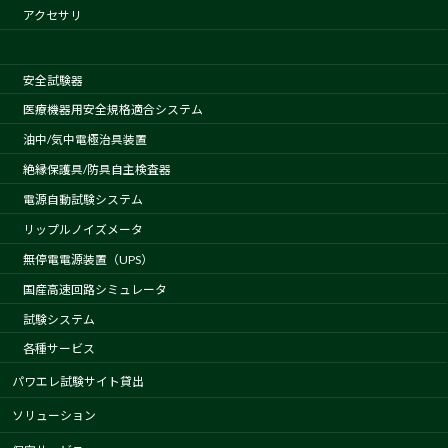
アクセサリ
安全試験器
医療機器用安全規格適合システム
油中/気中電極治具装置
絶縁保護具/防具自主検査器
電源自動試験システム
リップルノイズメータ
無停電電源装置（UPS）
国産高速回路シミュレータ
試験システム
各種サービス
パワエレ試験サイト貸出
ソリューション