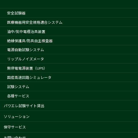
安全試験器
医療機器用安全規格適合システム
油中/気中電極治具装置
絶縁保護具/防具自主検査器
電源自動試験システム
リップルノイズメータ
無停電電源装置（UPS）
国産高速回路シミュレータ
試験システム
各種サービス
パワエレ試験サイト貸出
ソリューション
保守サービス
お問い合わせ