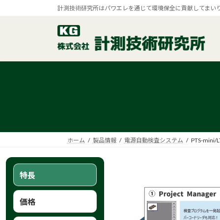
コ
ナ
計測技術研究所はパワエレを通じて環境保全に貢献してまい
ン
ビ
テ
ゲ
ン
ー
ツ
シ
へ
ョ
ス
ン
キ
に
ッ
移
プ
動
ホーム
製品情報
電源自動検査システム
PTS-min
特長
価格