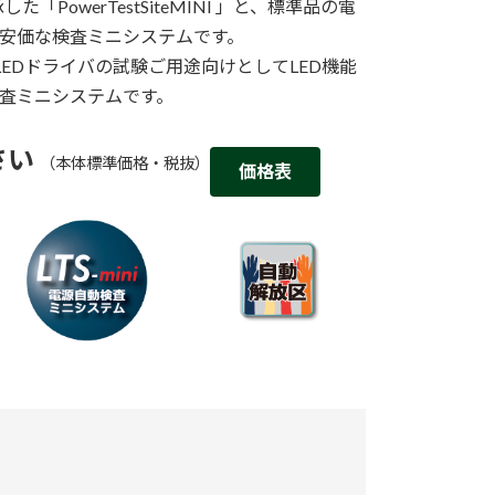
承した「PowerTestSiteMINI 」と、標準品の電
安価な検査ミニシステムです。
源やLEDドライバの試験ご用途向けとしてLED機能
査ミニシステムです。
さい
（本体標準価格・税抜）
価格表