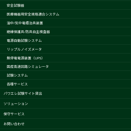
安全試験器
医療機器用安全規格適合システム
油中/気中電極治具装置
絶縁保護具/防具自主検査器
電源自動試験システム
リップルノイズメータ
無停電電源装置（UPS）
国産高速回路シミュレータ
試験システム
各種サービス
パワエレ試験サイト貸出
ソリューション
保守サービス
お問い合わせ