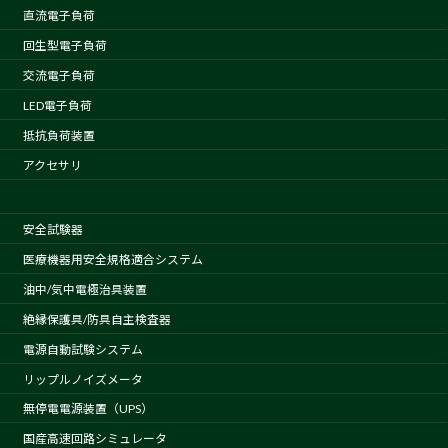
直流電子負荷
回生型電子負荷
交流電子負荷
LED電子負荷
抵抗負荷装置
アクセサリ
安全試験器
医療機器用安全規格適合システム
油中/気中電極治具装置
絶縁保護具/防具自主検査器
電源自動試験システム
リップルノイズメータ
無停電電源装置（UPS）
国産高速回路シミュレータ