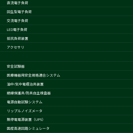
直流電子負荷
回生型電子負荷
交流電子負荷
LED電子負荷
抵抗負荷装置
アクセサリ
安全試験器
医療機器用安全規格適合システム
油中/気中電極治具装置
絶縁保護具/防具自主検査器
電源自動試験システム
リップルノイズメータ
無停電電源装置（UPS）
国産高速回路シミュレータ