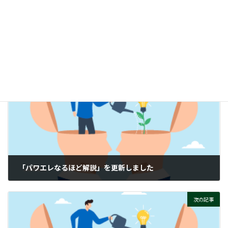
時
パワエレ試験サイト契約のサクセスストーリー
:
ぜひご覧ください！
付帯情報
ニュースカテゴリー
前の記事
「パワエレなるほど解説」を更新しました
2026-02-16
次の記事