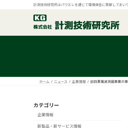
コ
ナ
計測技術研究所はパワエレを通じて環境保全に貢献してまい
ン
ビ
テ
ゲ
ン
ー
ツ
シ
へ
ョ
ス
ン
キ
に
ッ
移
プ
動
ホーム
ニュース
企業情報
旧目黒電波測器事業の事
カテゴリー
企業情報
新製品・新サービス情報