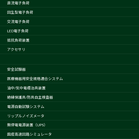
直流電子負荷
回生型電子負荷
交流電子負荷
LED電子負荷
抵抗負荷装置
アクセサリ
安全試験器
医療機器用安全規格適合システム
油中/気中電極治具装置
絶縁保護具/防具自主検査器
電源自動試験システム
リップルノイズメータ
無停電電源装置（UPS）
国産高速回路シミュレータ