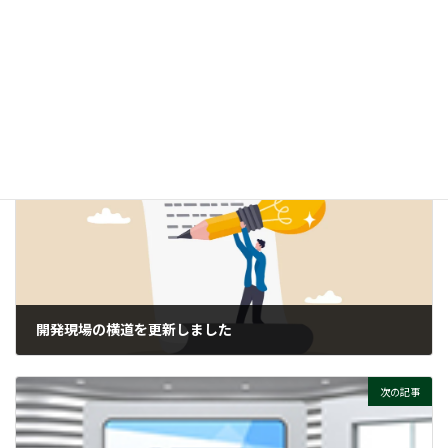
時
WDT（ウォッチドッグタイマー）って、そもそもナニ？
:
ぜひご覧ください！
付帯情報
ニュースカテゴリー
前の記事
開発現場の横道を更新しました
2026-01-14
次の記事