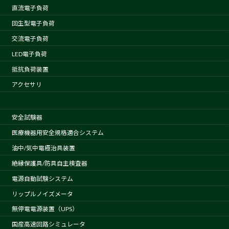
直流電子負荷
回生型電子負荷
交流電子負荷
LED電子負荷
抵抗負荷装置
アクセサリ
安全試験器
医療機器用安全規格適合システム
油中/気中電極治具装置
絶縁保護具/防具自主検査器
電源自動試験システム
リップルノイズメータ
無停電電源装置（UPS）
国産高速回路シミュレータ