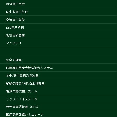
直流電子負荷
回生型電子負荷
交流電子負荷
LED電子負荷
抵抗負荷装置
アクセサリ
安全試験器
医療機器用安全規格適合システム
油中/気中電極治具装置
絶縁保護具/防具自主検査器
電源自動試験システム
リップルノイズメータ
無停電電源装置（UPS）
国産高速回路シミュレータ