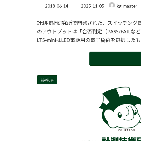
最
2018-06-14
2025-11-05
kg_master
終
更
計測技術研究所で開発された、スイッチング
新
日
のアウトプットは「合否判定（PASS/FAI
時
LTS-miniはLED電源用の電子負荷を選択し
:
前の記事