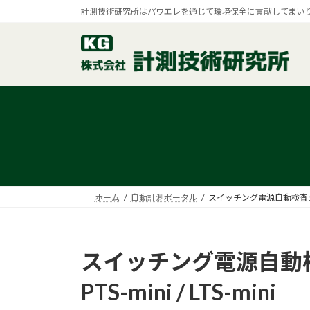
コ
ナ
計測技術研究所はパワエレを通じて環境保全に貢献してまい
ン
ビ
テ
ゲ
ン
ー
ツ
シ
へ
ョ
ス
ン
キ
に
ッ
移
プ
動
ホーム
自動計測ポータル
スイッチング電源自動検査システムP
スイッチング電源自動
PTS-mini / LTS-mini