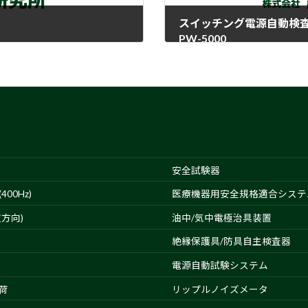
スイッチング電源自動検
PW-5000
2018-06-14
安全試験器
00Hz)
医療機器用安全規格適合システ
方向)
油中/気中電極治具装置
絶縁保護具/防具自主検査器
電源自動試験システム
荷
リップルノイズメータ