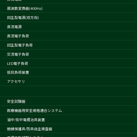
周波数変換器(400Hz)
回生型電源(双方向)
直流電源
直流電子負荷
回生型電子負荷
交流電子負荷
LED電子負荷
抵抗負荷装置
アクセサリ
安全試験器
医療機器用安全規格適合システム
油中/気中電極治具装置
絶縁保護具/防具自主検査器