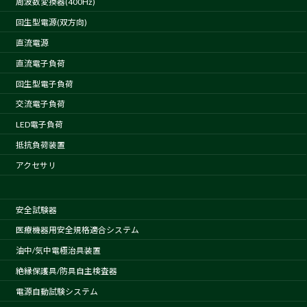
周波数変換器(400Hz)
回生型電源(双方向)
直流電源
直流電子負荷
回生型電子負荷
交流電子負荷
LED電子負荷
抵抗負荷装置
アクセサリ
安全試験器
医療機器用安全規格適合システム
油中/気中電極治具装置
絶縁保護具/防具自主検査器
電源自動試験システム