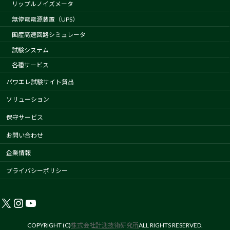
リップルノイズメータ
無停電電源装置（UPS）
国産高速回路シミュレータ
試験システム
各種サービス
パワエレ試験サイト貸出
ソリューション
保守サービス
お問い合わせ
企業情報
プライバシーポリシー
X
Instagram
YouTube
COPYRIGHT (C)
株式会社計測技術研究所
ALL RIGHTS RESERVED.