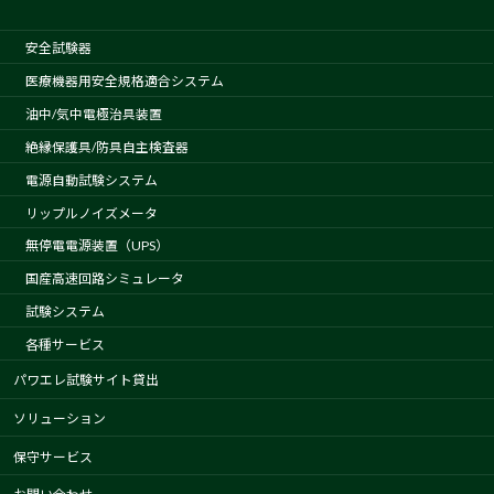
安全試験器
医療機器用安全規格適合システム
油中/気中電極治具装置
絶縁保護具/防具自主検査器
電源自動試験システム
リップルノイズメータ
無停電電源装置（UPS）
国産高速回路シミュレータ
試験システム
各種サービス
パワエレ試験サイト貸出
ソリューション
保守サービス