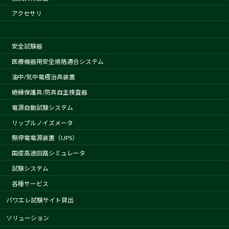
アクセサリ
安全試験器
医療機器用安全規格適合システム
油中/気中電極治具装置
絶縁保護具/防具自主検査器
電源自動試験システム
リップルノイズメータ
無停電電源装置（UPS）
国産高速回路シミュレータ
試験システム
各種サービス
パワエレ試験サイト貸出
ソリューション