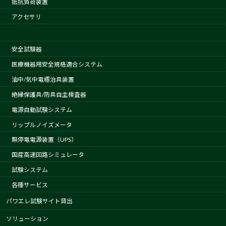
抵抗負荷装置
アクセサリ
安全試験器
医療機器用安全規格適合システム
油中/気中電極治具装置
絶縁保護具/防具自主検査器
電源自動試験システム
リップルノイズメータ
無停電電源装置（UPS）
国産高速回路シミュレータ
試験システム
各種サービス
パワエレ試験サイト貸出
ソリューション