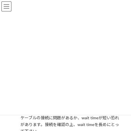
コ
ナ
ン
ビ
テ
ゲ
ン
ー
ツ
シ
へ
ョ
FAQs
ス
ン
キ
に
ッ
移
プ
動
ホーム
FAQs
PowerTestSiteシリーズ®
測定値を取得できない
測定値を取得できない
最
2018-02-07
2026-01-23
kg_master
終
更
A
新
測定値を取得できない
日
時
ケーブルの接続に問題があるか、wait timeが短い恐れ
:
があります。接続を確認の上、wait timeを長めにとっ