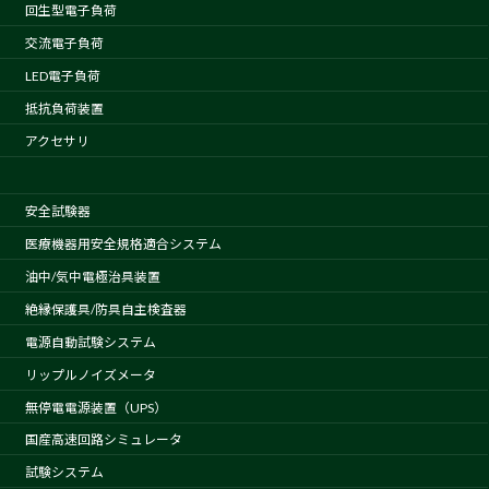
回生型電子負荷
交流電子負荷
LED電子負荷
抵抗負荷装置
アクセサリ
安全試験器
医療機器用安全規格適合システム
油中/気中電極治具装置
絶縁保護具/防具自主検査器
電源自動試験システム
リップルノイズメータ
無停電電源装置（UPS）
国産高速回路シミュレータ
試験システム