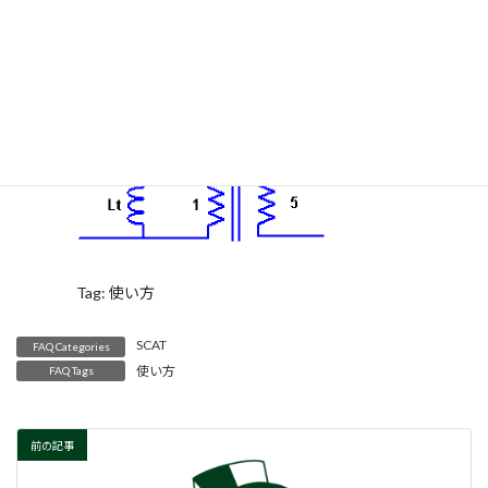
時
:
投稿回路集の回路事例を参照ください。
Tag: 使い方
SCAT
FAQ Categories
使い方
FAQ Tags
前の記事