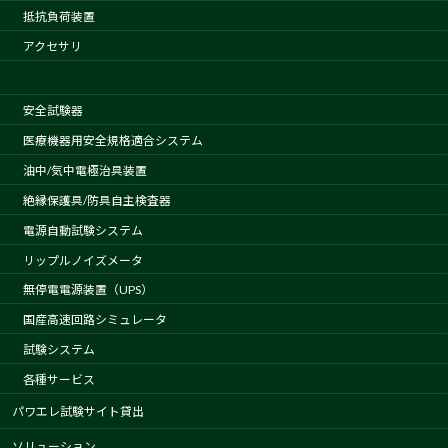
抵抗負荷装置
アクセサリ
安全試験器
医療機器用安全規格適合システム
油中/気中電極治具装置
絶縁保護具/防具自主検査器
電源自動試験システム
リップルノイズメータ
無停電電源装置（UPS）
国産高速回路シミュレータ
試験システム
各種サービス
パワエレ試験サイト貸出
ソリューション