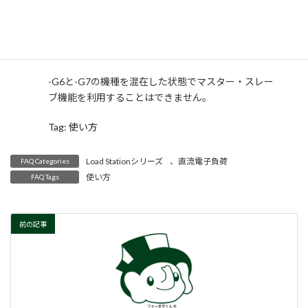
更
A
新
-G6と-G7の機種を混在してマスタ
日
ー・スレーブ機能を利用することはで
時
:
きますか？
-G6と-G7の機種を混在した状態でマスター・スレー
ブ機能を利用することはできません。
Tag: 使い方
Load Stationシリーズ
、
直流電子負荷
FAQ Categories
使い方
FAQ Tags
前の記事