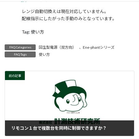
時
:
レンジ自動切換えは現在対応していません。
配線指示にしたがった手動のみとなっています。
Tag: 使い方
回生型電源（双方向）
、
Ene-phantシリーズ
FAQ Categories
使い方
FAQ Tags
前の記事
リモコン１台で複数台を同時に制御できますか？
2018-02-15