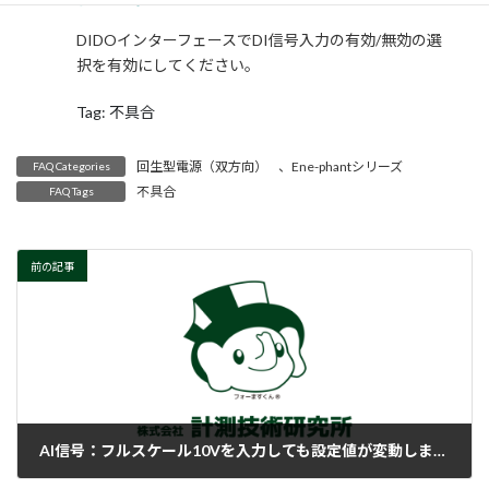
時
:
DIDOインターフェースでDI信号入力の有効/無効の選
択を有効にしてください。
Tag: 不具合
回生型電源（双方向）
、
Ene-phantシリーズ
FAQ Categories
不具合
FAQ Tags
前の記事
AI信号：フルスケール10Vを入力しても設定値が変動しません。
2018-02-15