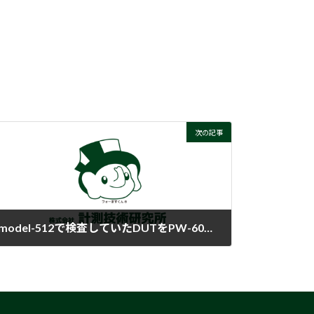
次の記事
model-512で検査していたDUTをPW-600Eシステムでmodel-602を使用して検査したら、DUTの入力突入電流が大きくなりました。何故ですか？
2018-02-15