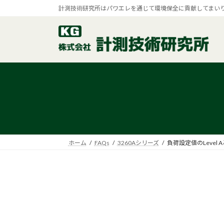
コ
ナ
計測技術研究所はパワエレを通じて環境保全に貢献してまい
ン
ビ
テ
ゲ
ン
ー
ツ
シ
へ
ョ
ス
ン
キ
に
ッ
移
プ
動
ホーム
FAQs
3260Aシリーズ
負荷設定値のLevel