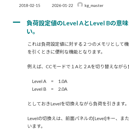
最
2018-02-15
2026-01-22
kg_master
終
更
A
新
負荷設定値のLevel AとLevel B
日
い。
時
:
これは負荷設定値に対する２つのメモリとして機
を引くときに便利な機能となります。
例えば、CCモードで１Aと２Aを切り替えながら
Level A = 1.0A
Level B = 2.0A
としておきLevelを切換えながら負荷を引きます
Levelの切換えは、前面パネルの[Level]キー
います。