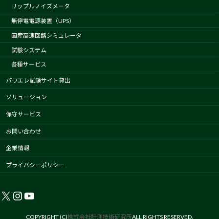
リップルノイズメータ
無停電電源装置（UPS）
国産高速回路シミュレータ
試験システム
各種サービス
パワエレ試験サイト貸出
ソリューション
保守サービス
お問い合わせ
企業情報
プライバシーポリシー
X
Instagram
YouTube
COPYRIGHT (C)
株式会社計測技術研究所
ALL RIGHTS RESERVED.