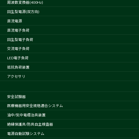
周波数変換器(400Hz)
回生型電源(双方向)
直流電源
直流電子負荷
回生型電子負荷
交流電子負荷
LED電子負荷
抵抗負荷装置
アクセサリ
安全試験器
医療機器用安全規格適合システム
油中/気中電極治具装置
絶縁保護具/防具自主検査器
電源自動試験システム