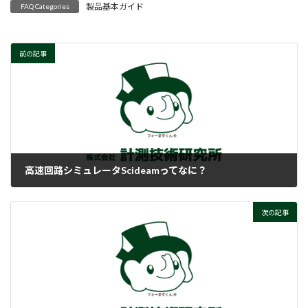
製品基本ガイド
FAQ Categories
前の記事
高速回路シミュレータScideamってなに？
2018-02-20
次の記事