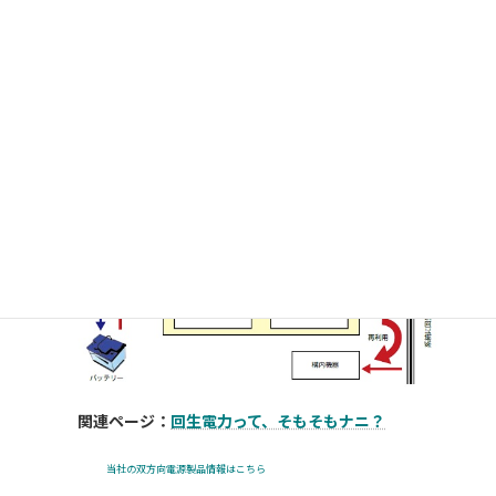
時
:
下図のように系統（コージェネなど）から供給される
交流を直流に変換するコンバータと、逆に直流から交
流に変換するコンバー タを併せ持ったもので、系統か
らの電力をバッテリーに充電し、これを構内の機器で
再利用したり系統に回生することができ ます。当社の
双方向電源は変換効率90%以上の高効率となってお
り、電力を有効に活用することができます。
関連ページ：
回生電力って、そもそもナニ？
当社の双方向電源製品情報はこちら