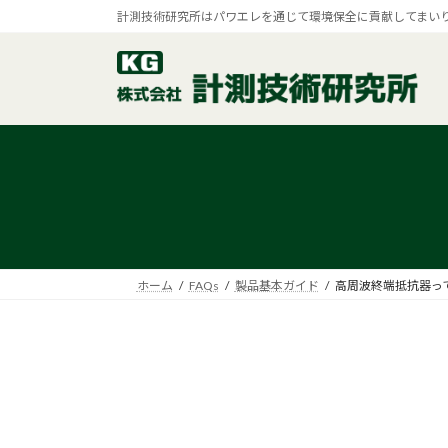
コ
ナ
計測技術研究所はパワエレを通じて環境保全に貢献してまい
ン
ビ
テ
ゲ
ン
ー
ツ
シ
へ
ョ
ス
ン
キ
に
ッ
移
プ
動
ホーム
FAQs
製品基本ガイド
高周波終端抵抗器っ