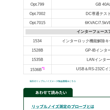
Opt.799
GB 40
Opt.7002
DC導通テス
Opt.7015
6KVAC/7.5kV
インターフェース
1534
インターロック機能解除キー
1528B
GP-IBイン
1535B
LANインタ
*1
USB＆RS-232
1536B
当社のリップルノイズメータ製品情報はこちら
あわせて読みたい
リップルノイズ測定のプローブとは