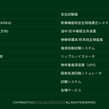
安全試験器
00Hz)
医療機器用安全規格適合システ
方向)
油中/気中電極治具装置
絶縁保護具/防具自主検査器
電源自動試験システム
荷
リップルノイズメータ
無停電電源装置（UPS）
国産高速回路シミュレータ
試験システム
各種サービス
COPYRIGHT (C)
株式会社計測技術研究所
ALL RIGHTS RESERVED.