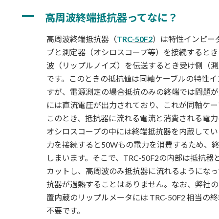
更
A
新
高周波終端抵抗器ってなに？
日
時
高周波終端抵抗器（
TRC-50F2
）は特性インピー
:
ブと測定器（オシロスコープ等）を接続するとき
波（リップルノイズ）を伝送するとき受け側（測
です。このときの抵抗値は同軸ケーブルの特性イ
すが、電源測定の場合抵抗のみの終端では問題が
には直流電圧が出力されており、これが同軸ケー
このとき、抵抗器に流れる電流と消費される電力
オシロスコープの中には終端抵抗器を内蔵してい
力を接続すると50Wもの電力を消費するため、
しまいます。そこで、TRC-50F2の内部は抵抗
カットし、高周波のみ抵抗器に流れるようになっ
抗器が過熱することはありません。なお、弊社のリ
置内蔵のリップルメータには TRC-50F2 相
不要です。