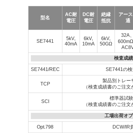
AC耐
DC耐
絶縁
アース
型名
電圧
電圧
抵抗
通
32A
5kV,
6kV,
6kV,
SE7441
600m
40mA
10mA
50GΩ
AC8
検査成
SE7441/REC
SE7441の
製品別トレー
TCP
（検査成績書のご注文
標準器試
SCI
（検査成績書のご注文
工場出荷オ
Opt.798
DCW/I