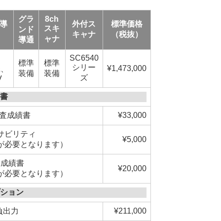
グラ
8ch
導
外付ス
標準価格
スキ
ンド
キャナ
（税抜）
ャナ
導通
SC6540
、
標準
標準
シリー
¥1,473,000
Ω、
装備
装備
ズ
V
績書
検査成績書
¥33,000
サビリティ
¥5,000
が必要となります）
験成績書
¥20,000
が必要となります）
プション
R負出力
¥211,000