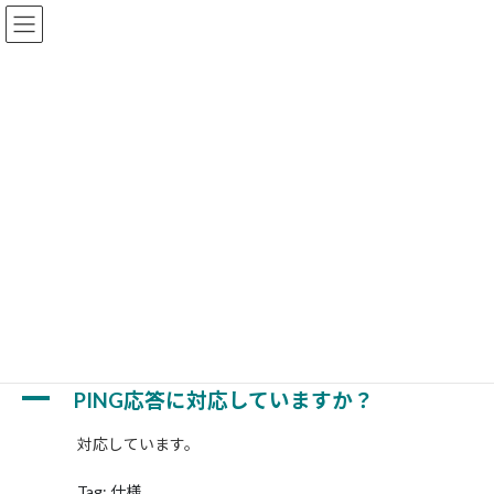
コ
ナ
ン
ビ
テ
ゲ
ン
ー
ツ
シ
へ
ョ
FAQs
ス
ン
キ
に
ッ
移
プ
動
ホーム
FAQs
直流電源
PING応答に対応していますか？
PING応答に対応していますか？
最
2018-02-06
2026-01-22
kg_master
終
更
A
新
PING応答に対応していますか？
日
時
対応しています。
:
Tag: 仕様