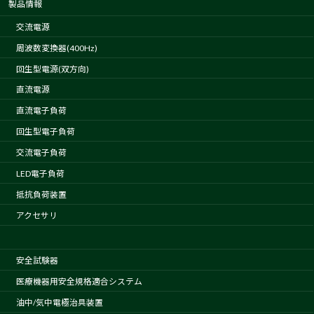
製品情報
交流電源
周波数変換器(400Hz)
回生型電源(双方向)
直流電源
直流電子負荷
回生型電子負荷
交流電子負荷
LED電子負荷
抵抗負荷装置
アクセサリ
安全試験器
医療機器用安全規格適合システム
油中/気中電極治具装置